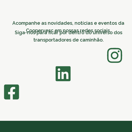
Acompanhe as novidades, notícias e eventos da
Coopervesc em nossas redes sociais.
Siga-nos para ficar por dentro do universo dos
transportadores de caminhão.